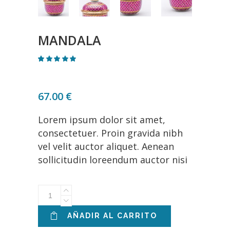
MANDALA
Valorado
2
con
4.50
de 5
en
67.00
€
base
a
valoraciones
Lorem ipsum dolor sit amet,
de
clientes
consectetuer. Proin gravida nibh
vel velit auctor aliquet. Aenean
sollicitudin loreendum auctor nisi
Mandala
quantity
AÑADIR AL CARRITO