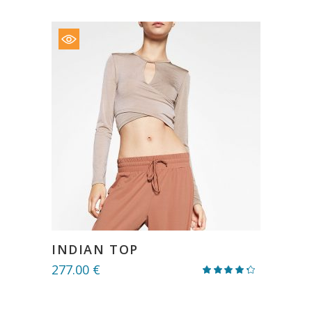
INDIAN TOP
277.00
€
Valorado
con
4.00
de 5