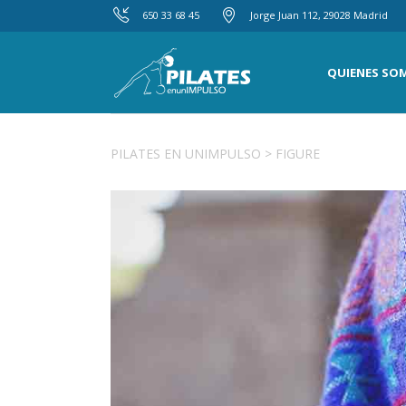
650 33 68 45
Jorge Juan 112, 29028 Madrid
QUIENES SO
PILATES EN UNIMPULSO
>
FIGURE