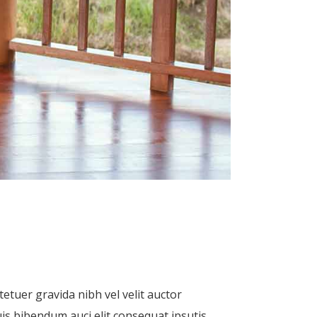
etuer gravida nibh vel velit auctor
uis bibendum auci elit consequat ipsutis