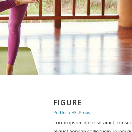
FIGURE
Portfolio H8, Props
Lorem ipsum dolor sit amet, consect
aliquet.Aenean sollicitudin, lorem q